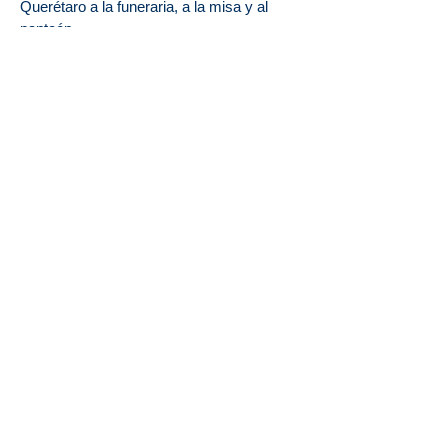
Querétaro
a la funeraria, a la misa y al
panteón.
Cremación del cuerpo.
Urna básica de madera.
Sepultura del cuerpo, que incluye ataúd
Costo del paquete: $18,500.
*El paquete no incluye nichos ni pagos
municipales.
Más información
Cláusulas para el servicio de plan
funerario:
Pago inicial:
El servicio de su elección
puede adquirirse con $1,000 al firmar el
contrato.
Opciones de pago:
Se ofrecen dos