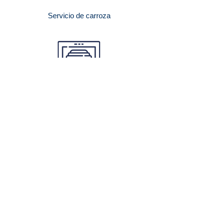
Servicio de carroza
Servicio de cremación
Venta de urnas y relicarios